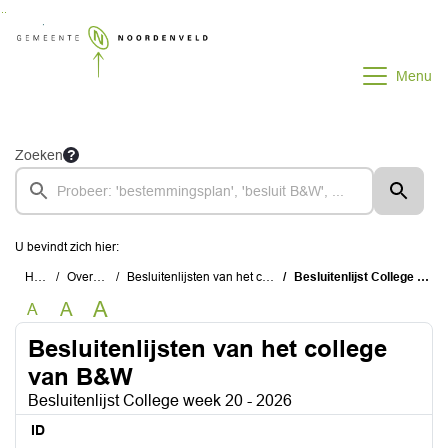
Ga naar de inhoud van deze pagina
Ga naar het zoeken
Ga naar het menu
Menu
Zoeken
U bevindt zich hier:
Home
Overzichten
Besluitenlijsten van het college van B&W
Besluitenlijst College week 20 - 2026
A
A
A
Besluitenlijsten van het college
van B&W
Besluitenlijst College week 20 - 2026
ID