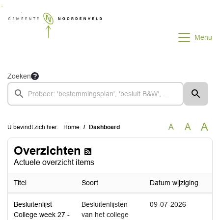
Ga naar de inhoud van deze pagina
Ga naar het zoeken
Ga naar het menu
Menu
Zoeken
A
A
A
U bevindt zich hier:
Home
Dashboard
Overzichten
Actuele overzicht items
Titel
Soort
Datum wijziging
Besluitenlijst
Besluitenlijsten
09-07-2026
College week 27 -
van het college