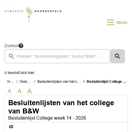
Ga naar de inhoud van deze pagina
Ga naar het zoeken
Ga naar het menu
Menu
Zoeken
U bevindt zich hier:
Home
Overzichten
Besluitenlijsten van het college van B&W
Besluitenlijst College week 14 - 2026
A
A
A
Besluitenlijsten van het college
van B&W
Besluitenlijst College week 14 - 2026
ID