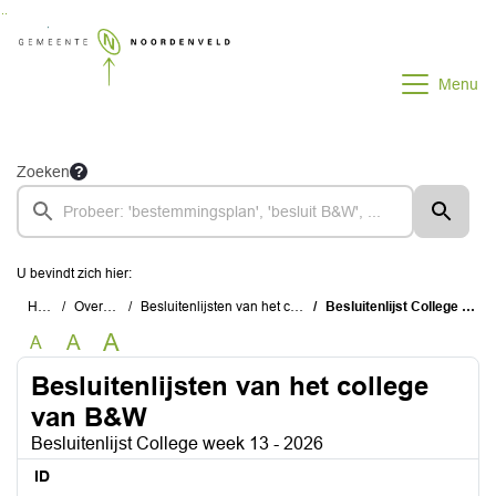
Ga naar de inhoud van deze pagina
Ga naar het zoeken
Ga naar het menu
Menu
Zoeken
U bevindt zich hier:
Home
Overzichten
Besluitenlijsten van het college van B&W
Besluitenlijst College week 13 - 2026
A
A
A
Besluitenlijsten van het college
van B&W
Besluitenlijst College week 13 - 2026
ID