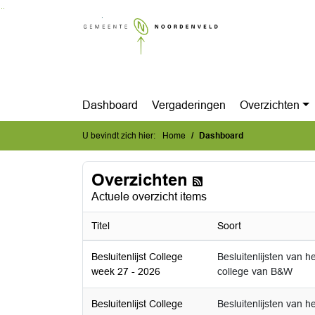
Ga naar de inhoud van deze pagina
Ga naar het zoeken
Ga naar het menu
Dashboard
Vergaderingen
Overzichten
U bevindt zich hier:
Home
Dashboard
Overzichten
Actuele overzicht items
Titel
Soort
Besluitenlijst College
Besluitenlijsten van he
week 27 - 2026
college van B&W
Besluitenlijst College
Besluitenlijsten van he