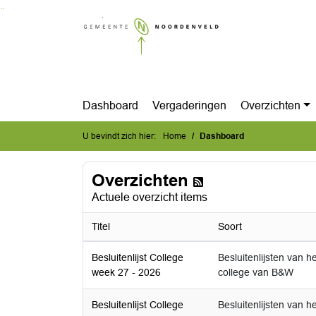
Ga naar de inhoud van deze pagina
Ga naar het zoeken
Ga naar het menu
Dashboard
Vergaderingen
Overzichten
U bevindt zich hier:
Home
Dashboard
Overzichten
Actuele overzicht items
Titel
Soort
Besluitenlijst College
Besluitenlijsten van he
week 27 - 2026
college van B&W
Besluitenlijst College
Besluitenlijsten van he