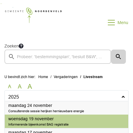
Ga naar de inhoud van deze pagina
Ga naar het zoeken
Ga naar het menu
Menu
Zoeken
U bevindt zich hier:
Home
Vergaderingen
Livestream
A
A
A
2025
2025
maandag 24 november
Consulterende sessie herijken hernieuwbare energie
2025
woensdag 19 november
Informerende bijeenkomst BAG registratie
2025
maandag 17 november