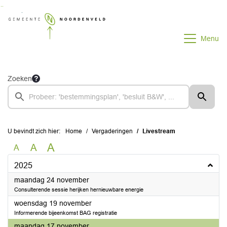
Ga naar de inhoud van deze pagina
Ga naar het zoeken
Ga naar het menu
Menu
Zoeken
U bevindt zich hier:
Home
Vergaderingen
Livestream
A
A
A
2025
2025
maandag 24 november
Consulterende sessie herijken hernieuwbare energie
2025
woensdag 19 november
Informerende bijeenkomst BAG registratie
2025
maandag 17 november