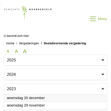
Ga naar de inhoud van deze pagina
Ga naar het zoeken
Ga naar het menu
Menu
U bevindt zich hier:
Home
Vergaderingen
Besluitvormende vergadering
A
A
A
2025
2024
2023
2023
woensdag 20 december
2023
woensdag 29 november