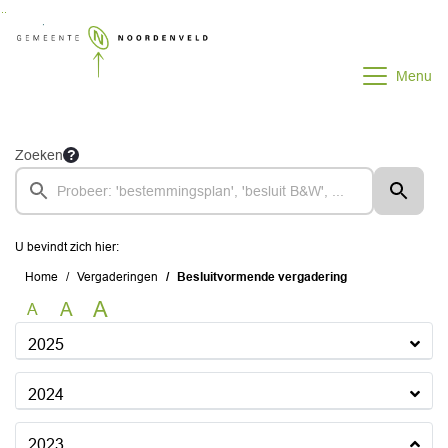
Ga naar de inhoud van deze pagina
Ga naar het zoeken
Ga naar het menu
Menu
Zoeken
U bevindt zich hier:
Home
Vergaderingen
Besluitvormende vergadering
A
A
A
2025
2024
2023