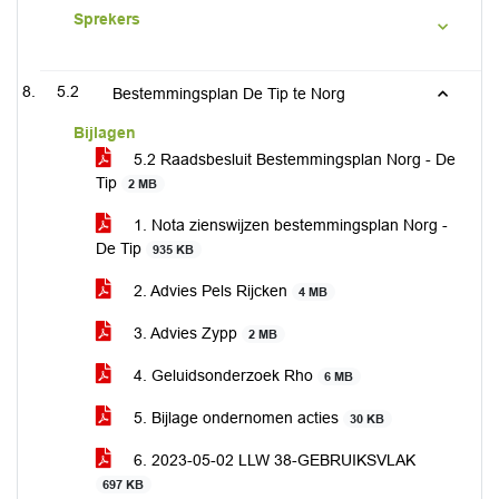
Sprekers
5.2
Bestemmingsplan De Tip te Norg
Bijlagen
5.2 Raadsbesluit Bestemmingsplan Norg - De
Tip
2 MB
1. Nota zienswijzen bestemmingsplan Norg -
De Tip
935 KB
2. Advies Pels Rijcken
4 MB
3. Advies Zypp
2 MB
4. Geluidsonderzoek Rho
6 MB
5. Bijlage ondernomen acties
30 KB
6. 2023-05-02 LLW 38-GEBRUIKSVLAK
697 KB