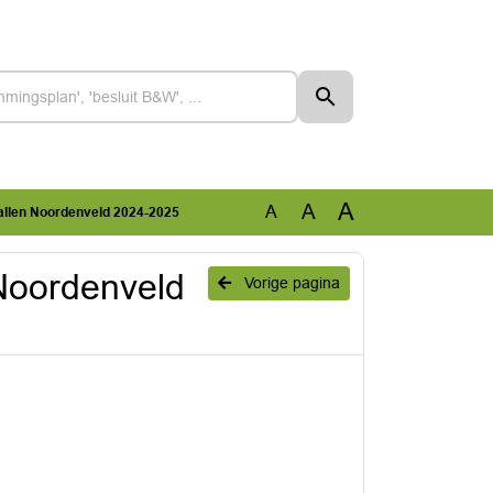
A
A
A
hallen Noordenveld 2024-2025
 Noordenveld
Vorige pagina