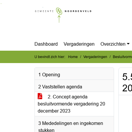
Ga naar de inhoud van deze pagina
Ga naar het zoeken
Ga naar het menu
Dashboard
Vergaderingen
Overzichten
U bevindt zich hier:
Home
Vergaderingen
Besluitvor
5.
1 Opening
2
2 Vaststellen agenda
2. Concept agenda
besluitvormende vergadering 20
december 2023
3 Mededelingen en ingekomen
stukken