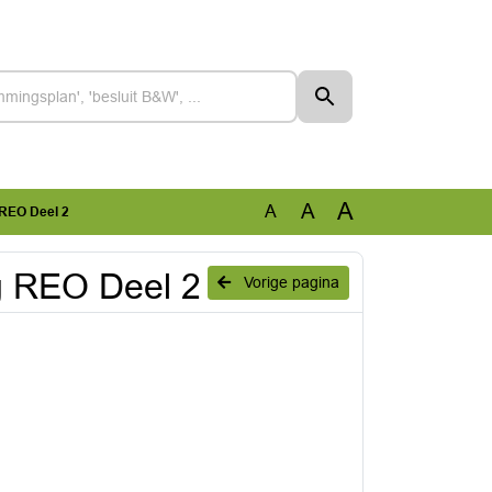
A
A
A
 REO Deel 2
g REO Deel 2
Vorige pagina