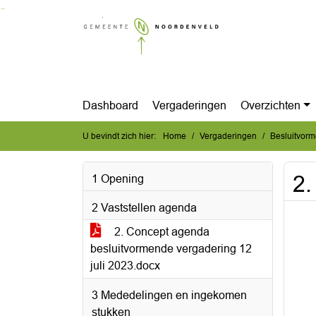
Ga naar de inhoud van deze pagina
Ga naar het zoeken
Ga naar het menu
Dashboard
Vergaderingen
Overzichten
U bevindt zich hier:
Home
Vergaderingen
Besluitvorm
2.
1 Opening
2 Vaststellen agenda
2. Concept agenda
besluitvormende vergadering 12
juli 2023.docx
3 Mededelingen en ingekomen
stukken