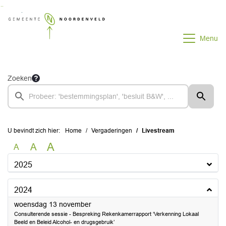
Ga naar de inhoud van deze pagina
Ga naar het zoeken
Ga naar het menu
Menu
Zoeken
U bevindt zich hier:
Home
Vergaderingen
Livestream
A
A
A
2025
2024
2024
woensdag 13 november
Consulterende sessie - Bespreking Rekenkamerrapport ‘Verkenning Lokaal
Beeld en Beleid Alcohol- en drugsgebruik’