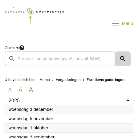
Ga naar de inhoud van deze pagina
Ga naar het zoeken
Ga naar het menu
Menu
Zoeken
U bevindt zich hier:
Home
Vergaderingen
Fractievergaderingen
A
A
A
2025
2025
woensdag 3 december
2025
woensdag 5 november
2025
woensdag 1 oktober
2025
woensdag 3 september