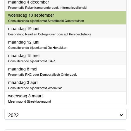
2023
maandag 4 december
Presentatie Rekenkameronderzoek Informatieveiligheid
2023
woensdag 13 september
Consulterende bijeenkomst Streefbeeld Oosterduinen
2023
maandag 19 juni
Bespreking Raad en College over concept Perspectiefnota
2023
maandag 12 juni
Consulterende bijeenkomst De Hekakker
2023
maandag 15 mei
Consulterende bijeenkomst ISAP
2023
maandag 8 mei
Presentatie RKC over Demografisch Onderzoek
2023
maandag 3 april
Consulterende bijeenkomst Woonvisie
2023
woensdag 8 maart
Meertmaond Streektaolmaond
2022