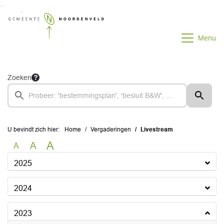
Ga naar de inhoud van deze pagina
Ga naar het zoeken
Ga naar het menu
Menu
Zoeken
U bevindt zich hier:
Home
Vergaderingen
Livestream
A
A
A
2025
2024
2023