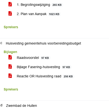
1. Begrotingswijziging
265 KB
2. Plan van Aanpak
1023 KB
Sprekers
.c
Huisvesting gemeentehuis voorbereidingsbudget
Bijlagen
Raadsvoorstel
97 KB
Bijlage Fasering-huisvesting
97 KB
Reactie OR Huisvesting raad
256 KB
Sprekers
.d
Zwembad de Hullen