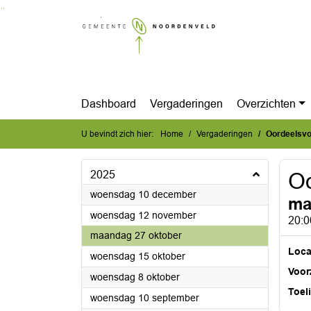
Ga naar de inhoud van deze pagina
Ga naar het zoeken
Ga naar het menu
Dashboard
Vergaderingen
Overzichten
U bevindt zich hier:
Home
Vergaderingen
Oordeelsvo
2025
Oo
2025
woensdag 10 december
ma
2025
woensdag 12 november
20:0
2025
maandag 27 oktober
Loca
2025
woensdag 15 oktober
Voorz
2025
woensdag 8 oktober
Toel
2025
woensdag 10 september