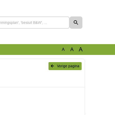
A
A
A
Vorige pagina