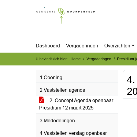
Ga naar de inhoud van deze pagina
Ga naar het zoeken
Ga naar het menu
Dashboard
Vergaderingen
Overzichten
U bevindt zich hier:
Home
Vergaderingen
Presidium 
4.
1 Opening
2
2 Vaststellen agenda
2. Concept Agenda openbaar
Presidium 12 maart 2025
3 Mededelingen
4 Vaststellen verslag openbaar