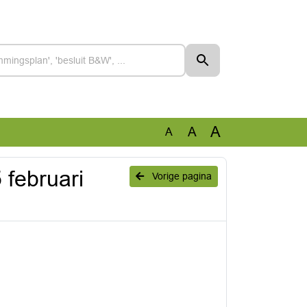
A
A
A
 februari
Vorige pagina