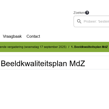
Zoeken
Vraagbaak
Contact
mende vergadering (woensdag 17 september 2025)
1. Beeldkwaliteitsplan MdZ
 Beeldkwaliteitsplan MdZ