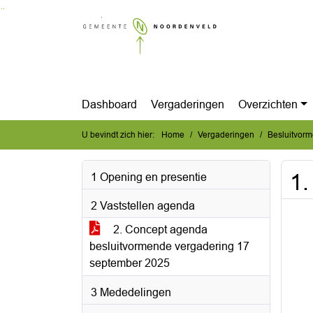
Ga naar de inhoud van deze pagina
Ga naar het zoeken
Ga naar het menu
Dashboard
Vergaderingen
Overzichten
U bevindt zich hier:
Home
Vergaderingen
Besluitvor
1.
1 Opening en presentie
2 Vaststellen agenda
2. Concept agenda
besluitvormende vergadering 17
september 2025
3 Mededelingen