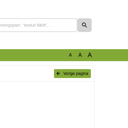
A
A
A
Vorige pagina